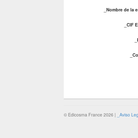
_Nombre de la 
_CIF 
_
_Co
© Edicosma France 2026 |
_Aviso Leg